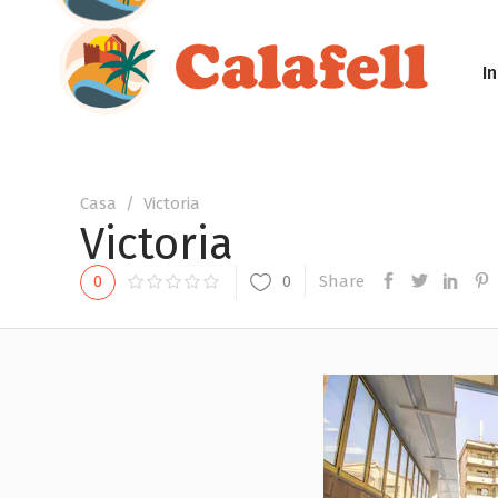
In
Casa
/
Victoria
Victoria
Share
0
0