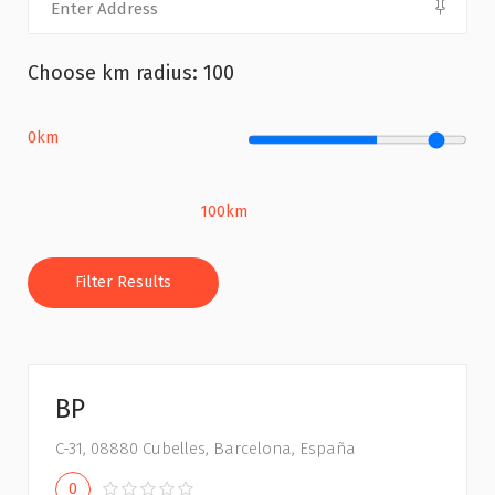
Choose km radius:
100
0km
100km
Filter Results
BP
C-31, 08880 Cubelles, Barcelona, España
0