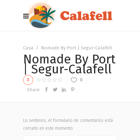
Casa
/
Nomade By Port | Segur-Calafell
Nomade By Port
| Segur-Calafell
0
0
Share
Lo sentimos, el formulario de comentarios está
cerrado en este momento.